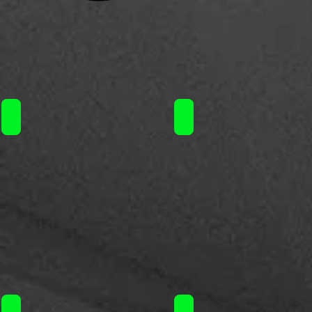
Geekvape Wenax S3 filters / 3€
Geekvape Wenax S3 pod /
Geekvape Soul pods / 3€ τεμ.
Geekvape Force empty pod