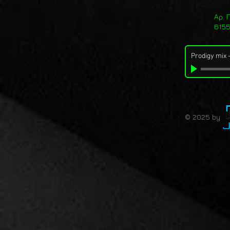
Αρ. 
615
Prodigy mix
© 2025 by 