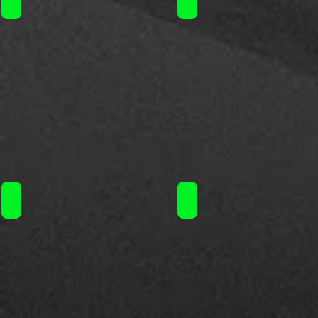
Geekvape J coils 0.4/0.6/0.8/1.2Ohm / 3.50€ τεμ.
Geekvape B coils / 3€ τεμ.
-
-
Geekvape
Aegis
Digi
Boost
Max
-
R
Aegis
Boost
Plus
-