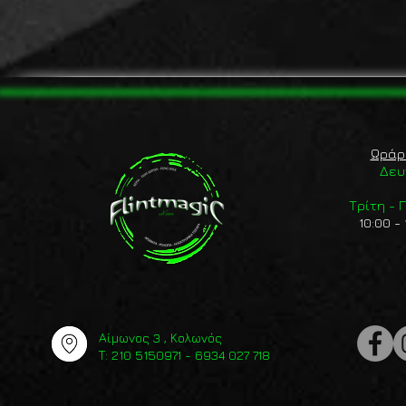
ohm
tank
Ωράρ
Δευ
Τρίτη -
10:00 - 
Αίμωνος 3 , Κολωνός
Τ: 210 5150971 - 6934 027 718