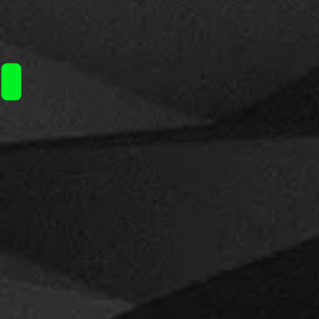
Aegis
Hero
-
Aegis
Boost
Luxury
Geekvape Z coils / 2.40€ τεμ.
Edition
-
-
Geekvape
Geekvape
Z
Z
Sub-
Nano
ohm
Tank
Tank
-
-
Geekvape
Geekvape
Z50
Z
Kit
Sub-
ohm
SE
tank
-
Geekvape
P
Sub-