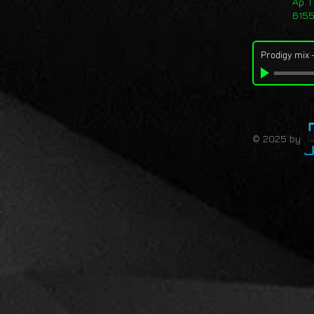
Αρ. 
615
Prodigy mix
© 2025 by 