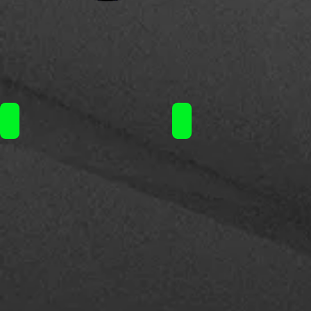
Hellvape Fat Rabbit V2 Sub Ohm tank / 34€
Hellvape TLC tank / 30€