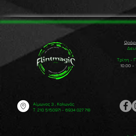
Ωράρ
Δευ
Τρίτη -
10:00 - 
Αίμωνος 3 , Κολωνός
Τ: 210 5150971 - 6934 027 718