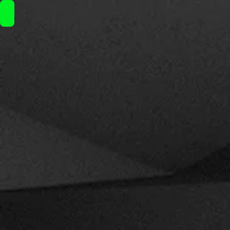
Hellvape Rebirth RDA / 25€