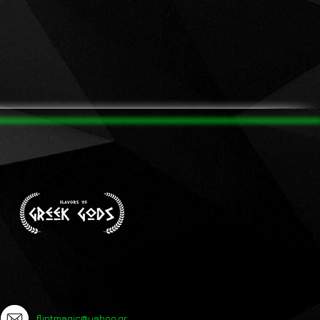
flintmagic@yahoo.gr