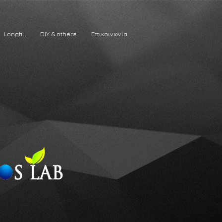
Longfill
DIY & others
Επικοινωνία