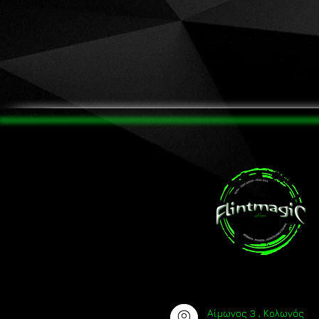
Αίμωνος 3 , Κολωνός