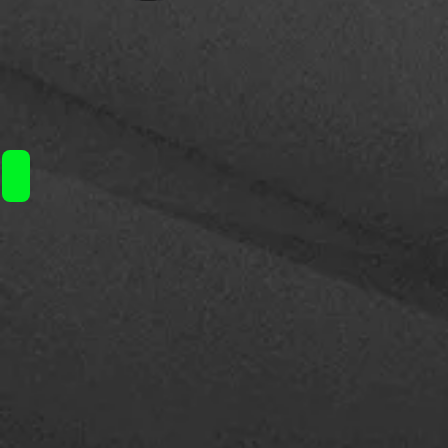
VXV Soulmate RDTA for Drag S/X/Max / 16€