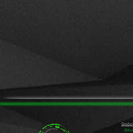
Ωράρ
Δευ