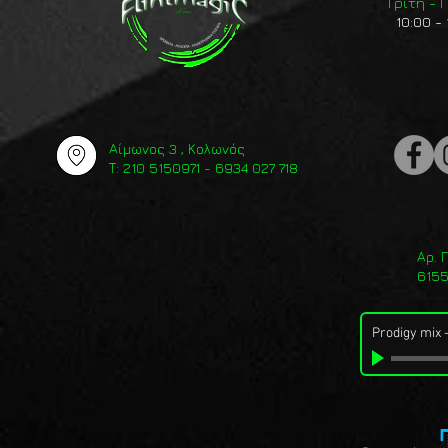
Τρίτη -
10:00 - 
Αίμωνος 3 , Κολωνός
Τ: 210 5150971 - 6934 027 718
Αρ. 
615
Prodigy mix