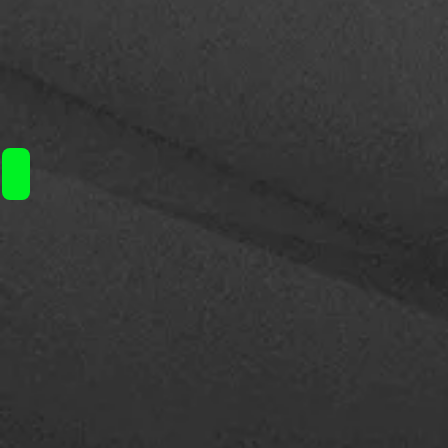
YFTK Flash-E-Vapor v4.5S / 31€