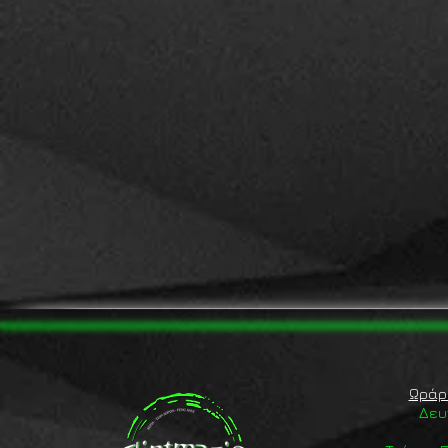
Ωράρ
Δευ