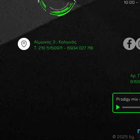
10:00 - 
Αίμωνος 3 , Κολωνός
Τ: 210 5150971 - 6934 027 718
Αρ. 
615
Prodigy mix
© 2025 by 