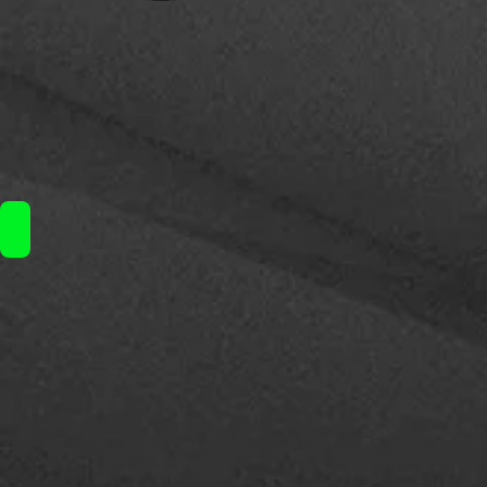
Dotmod DotSwitch pods / 3.50€ τεμ.