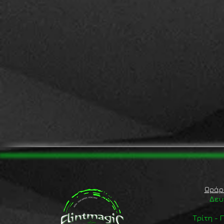
Ωράρ
Δευ
Τρίτη -