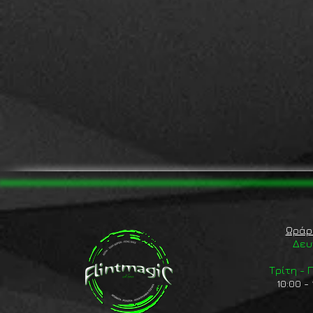
Ωράρ
Δευ
Τρίτη -
10:00 - 