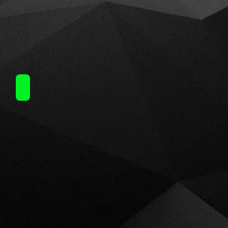
Nubo (15ml)60ml / 14.50€