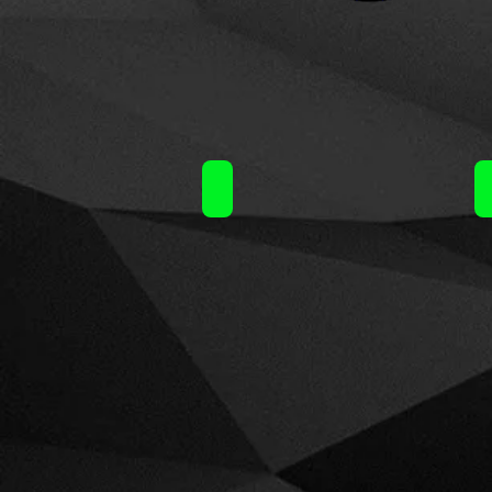
Nubo (15ml)60ml / 14.50€