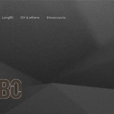
Longfill
DIY & others
Επικοινωνία