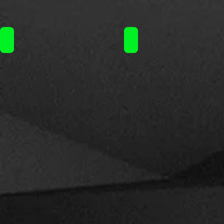
Opus Gloria Mr.Tobacco (10ml)60ml / 12.90€
Opus Gloria Mr.Tobacco (1