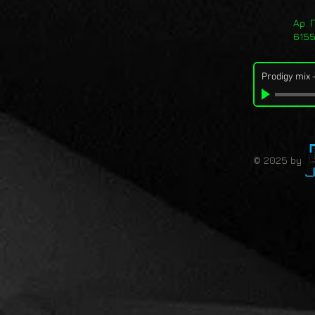
Αρ. 
615
Prodigy mix
© 2025 by 