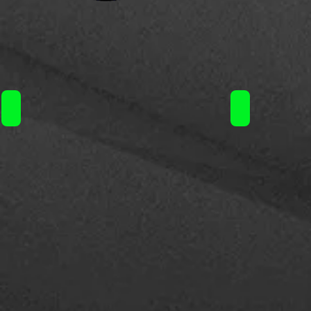
Vaporesso XTank T 3ml / 19€
Vaporesso iTan